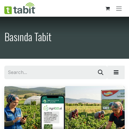
İçereği Atla
Basında Tabit