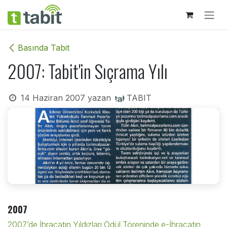
İçereği Atla
Basında Tabit
2007: Tabit'in Sıçrama Yılı
14 Haziran 2007
yazan
TABIT
2007
2007’de İhracatın Yıldızları Ödül Töreninde e-İhracatın