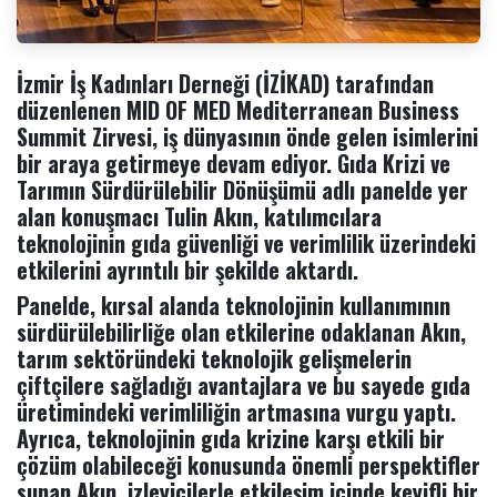
İzmir İş Kadınları Derneği (İZİKAD) tarafından
düzenlenen MID OF MED Mediterranean Business
Summit Zirvesi, iş dünyasının önde gelen isimlerini
bir araya getirmeye devam ediyor. Gıda Krizi ve
Tarımın Sürdürülebilir Dönüşümü adlı panelde yer
alan konuşmacı Tulin Akın, katılımcılara
teknolojinin gıda güvenliği ve verimlilik üzerindeki
etkilerini ayrıntılı bir şekilde aktardı.
Panelde, kırsal alanda teknolojinin kullanımının
sürdürülebilirliğe olan etkilerine odaklanan Akın,
tarım sektöründeki teknolojik gelişmelerin
çiftçilere sağladığı avantajlara ve bu sayede gıda
üretimindeki verimliliğin artmasına vurgu yaptı.
Ayrıca, teknolojinin gıda krizine karşı etkili bir
çözüm olabileceği konusunda önemli perspektifler
sunan Akın, izleyicilerle etkileşim içinde keyifli bir