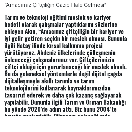
“Amacımız Çiftçiliğin Cazip Hale Gelmesi”
Tarım ve teknoloji eğitimi meslek ve kariyer
hedefi olarak çalışmalar yaptıklarını sözlerine
ekleyen Akın, “Amacımız çiftçiliğin bir kariyer ve
iyi gelir getiren seçkin bir meslek olması. Bununla
ilgili Hatay ilinde kırsal kalkınma projesi
yürütüyoruz. Akdeniz ülkelerinde çölleşmenin
önleneceği çalışmalarımız var. Çiftçilerimizin
çiftçi olduğu için gururlanacağı bir meslek olmalı.
Bu da geleneksel yöntemlerle değil dijital çağda
dijitalleşmeyle akıllı tarımla ve tarım
teknolojilerini kullanarak kaynaklarımızdan
tasarruf ederek ve daha çok kazanç sağlayarak
yapılabilir. Bununla ilgili Tarım ve Orman Bakanlığı
bu yönde 2020’de adım attı. Biz bunu 2004’te
hayata geçirmiştik. Dünyanın geleceği gıda
krizlerinin önlenmesi tarımla mümkün. Bu nedenle
göçü önlemenin yolu da tarım.