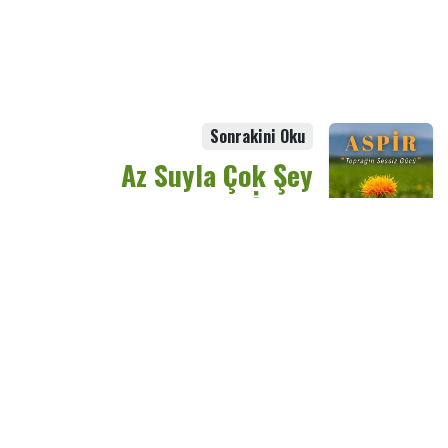
Sonrakini Oku
Az Suyla Çok Şey
Mümkün: ASPİR ile
Alternatif Tarım
English (US)
|
Türkçe
©
Tabit
-
Hüküm ve Koşullar
-
Gizlilik Politikamızda açıklandığı
şekilde işleyeceğiz.
Tarafından desteklenmektedir
Odoo
- # 1
Açık Kaynak E-
Ticaret