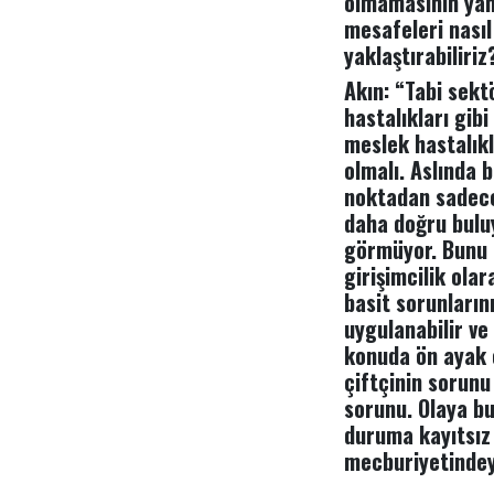
olmamasının yanı
mesafeleri nasıl 
yaklaştırabiliriz
Akın: “Tabi sektö
hastalıkları gib
meslek hastalıkl
olmalı. Aslında 
noktadan sadece
daha doğru buluy
görmüyor. Bunu g
girişimcilik ola
basit sorunlarını
uygulanabilir ve
konuda ön ayak o
çiftçinin sorunu
sorunu. Olaya bu
duruma kayıtsız 
mecburiyetindeyi