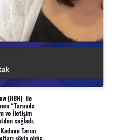
ew (HBR) ile
lenen “Tarımda
m ve İletişim
tılım sağladı.
 Kadının Tarım
ıtları şöyle oldu: