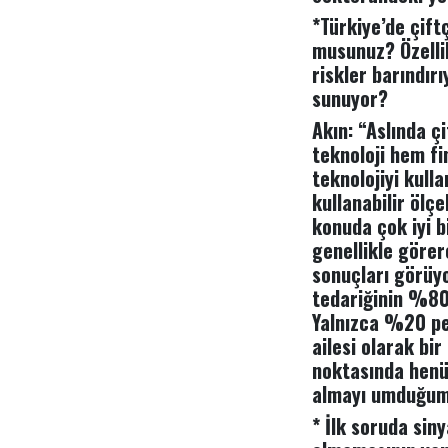
*Türkiye’de çiftç
musunuz? Özellik
riskler barındır
sunuyor?
Akın: “Aslında ç
teknoloji hem fi
teknolojiyi kull
kullanabilir ölç
konuda çok iyi 
genellikle görer
sonuçları görüyo
tedariğinin %80’
Yalnızca %20 per
ailesi olarak b
noktasında henü
almayı umduğumuz
* İlk soruda siny