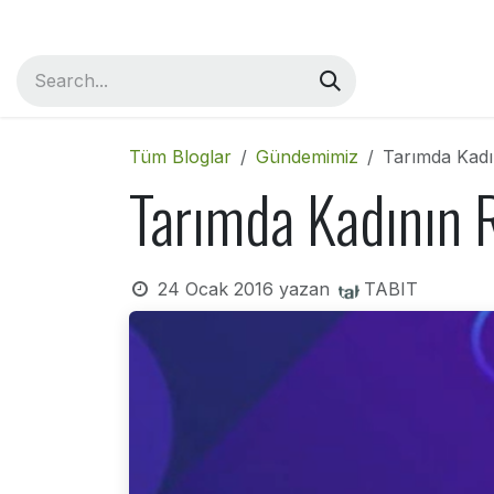
İçereği Atla
Ana Sayfa
Hakkımızda
Çözümlerimiz
Çalışmalarımız
İlet
Tüm Bloglar
Gündemimiz
Tarımda Kadı
Tarımda Kadının 
24 Ocak 2016
yazan
TABIT