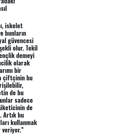
radaki
sıl
ı, iskelet
ve bunların
yal güvencesi
kli olur. Tekil
ençlik demeyi
cilik olarak
arımı bir
 çiftçinin bu
şilebilir,
etin de bu
runlar sadece
üketicinin de
. Artık bu
aları kullanmak
 veriyor.”