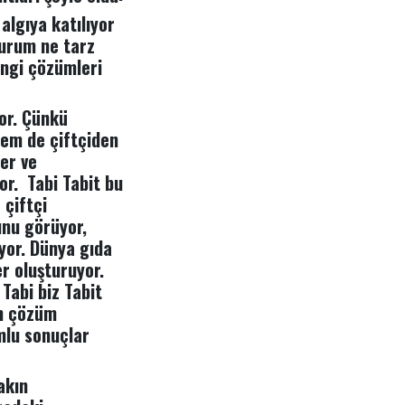
algıya katılıyor
durum ne tarz
Hangi çözümleri
yor. Çünkü
hem de çiftçiden
ler ve
or. Tabi Tabit bu
 çiftçi
unu görüyor,
yor. Dünya gıda
er oluşturuyor.
Tabi biz Tabit
un çözüm
mlu sonuçlar
akın