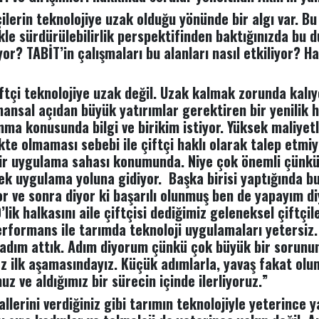
ilerin teknolojiye uzak olduğu yönünde bir algı var. Bu 
le sürdürülebilirlik perspektifinden baktığınızda bu 
ıyor? TABİT’in çalışmaları bu alanları nasıl etkiliyor? 
iftçi teknolojiye uzak değil. Uzak kalmak zorunda kalı
nansal açıdan büyük yatırımlar gerektiren bir yenilik 
anma konusunda bilgi ve birikim istiyor. Yüksek maliyet
ekte olmaması sebebi ile çiftçi haklı olarak talep etmiy
bir uygulama sahası konumunda. Niye çok önemli çünkü
ek uygulama yoluna gidiyor. Başka birisi yaptığında b
r ve sonra diyor ki başarılı olunmuş ben de yapayım di
lik halkasını aile çiftçisi dediğimiz geleneksel çiftçil
formans ile tarımda teknoloji uygulamaları yetersiz. 
ir adım attık. Adım diyorum çünkü çok büyük bir sorun
z ilk aşamasındayız. Küçük adımlarla, yavaş fakat olu
 ve aldığımız bir sürecin içinde ilerliyoruz.”
allerini verdiğiniz gibi tarımın teknolojiyle yeterince y