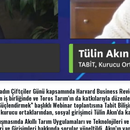
adın Çiftçiler Günü kapsamında Harvard Business Revi
n iş birliğinde ve Toros Tarım’ın da katkılarıyla düzen
üçlendirmek” başlıklı Webinar toplantısına Tabit Bilişi
 kurucu ortaklarından, sosyal girişimci Tülin Akın’da ka
uşmasında Akıllı Tarım Uygulamaları ve Teknolojileri ve
 ve Girişimleri hakkında sorular yöneltildi. Akın’ın yan