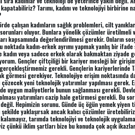
 sıra kadınlar ve teknoloji de yeterince yakın değil. A
kapatabiliriz? Tarımı, kadını ve teknolojiyi birbirine na
?
rde çalışan kadınların sağlık problemleri, cilt yanıklar
i sorunları oluyor. Bunlara yönelik çözümler üretilmeli 
arı kapsamında değerlendirilmesi gerekir. Onların sos
bu noktada kadın-erkek ayrımı yapmak yanlış bir ifade şe
 kadın veya sadece erkek olarak bakmaktan ziyade g
orum. Gençler çiftçiliği bir kariyer mesleği bir girişim
erçekleştirmemiz gerekli. Gençlerin kariyerlerinde T
rak görmesi gerekiyor. Teknolojiye erişim noktasında da
 çözecek yeni teknolojik yatırımlar yapılması gerek. Eri
 de uygun maliyetlerle bunun sağlanması gerekli. Devl
lması yatırımları cazip hale getirmesi gerekli. Bu so
 değil. Hepimizin sorunu. Günde üç öğün yemek yiyen t
 şekilde yaklaşırsak ancak kalıcı çözümler üretebiliriz
kalamayız, tarımda teknolojiyi ve teknolojik uygulam
z çünkü iklim şartları bize bu konuda çok açık ikazlar