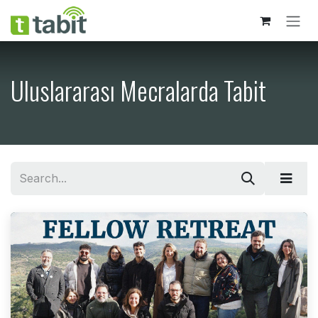
İçereği Atla
Uluslararası Mecralarda Tabit