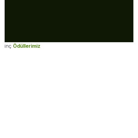
inç
Ödüllerimiz
Sonrakini Oku
2021: Meaningful
Business 100