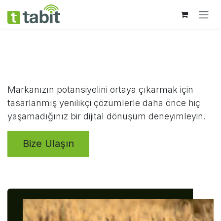
Skip to Content
Dijital Başarı Hikayenizi İnşa
Ediyoruz
Markanızın potansiyelini ortaya çıkarmak için
tasarlanmış yenilikçi çözümlerle daha önce hiç
yaşamadığınız bir dijital dönüşüm deneyimleyin.
Bize Ulaşın